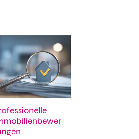
rofessionelle
mmobilienbewer
ungen