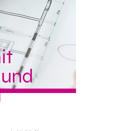
it
 und
d