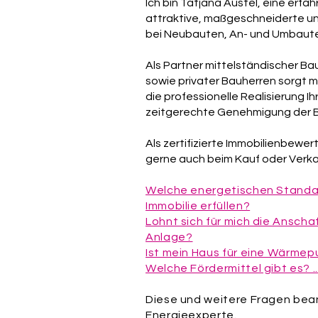
Ich bin Tatjana Austel, eine erfah
attraktive, maßgeschneiderte u
bei Neubauten, An- und Umbaute
Als Partner mittelständischer Ba
sowie privater Bauherren sorgt m
die professionelle Realisierung Ih
zeitgerechte Genehmigung der 
Als zertifizierte Immobilienbewert
gerne auch beim Kauf oder Verkauf
Welche energetischen Standa
Immobilie erfüllen?
Lohnt sich für mich die Anscha
Anlage?
Ist mein Haus für eine Wärme
Welche Fördermittel gibt es? ..
Diese und weitere Fragen bea
Energieexperte.