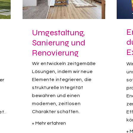
E
Umgestaltung,
d
Sanierung und
E
Renovierung
Wir entwickeln zeitgemäße
Wi
Lösungen, indem wir neue
un
Elemente integrieren, die
er
so
strukturelle Integrität
pr
bewahren und einen
En
modernen, zeitlosen
ze
Charakter schaffen.
et.
Ef
kö
+ Mehr erfahren
+ M