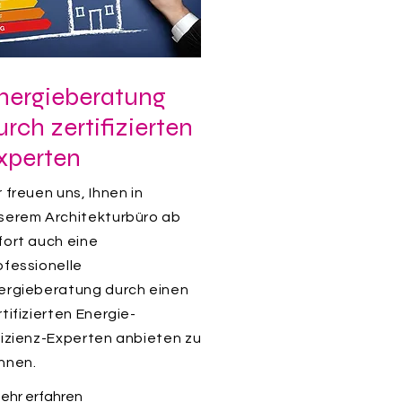
nergieberatung
urch zertifizierten
xperten
r freuen uns, Ihnen in
serem Architekturbüro ab
fort auch eine
ofessionelle
ergieberatung durch einen
rtifizierten Energie-
fizienz-Experten anbieten zu
nnen.
ehr erfahren