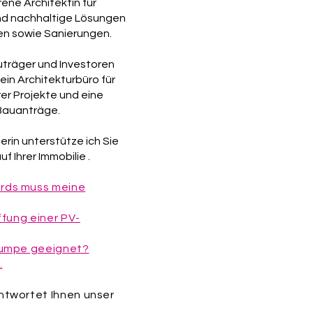
rene Architektin für
nd nachhaltige Lösungen
n sowie Sanierungen.
uträger und Investoren
ein Architekturbüro für
rer Projekte und eine
Bauanträge.
erin unterstütze ich Sie
 Ihrer Immobilie .
rds muss meine
ffung einer PV-
pumpe geeignet?
.
ntwortet Ihnen unser