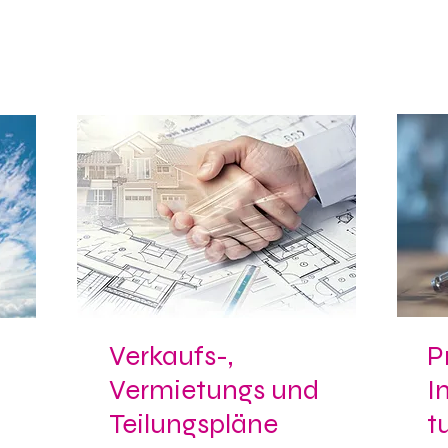
Verkaufs-,
P
Vermietungs und
I
Teilungspläne
t