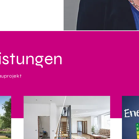
istungen
auprojekt