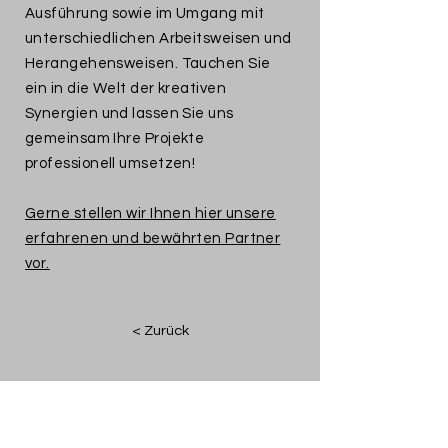
Ausführung sowie im Umgang mit
unterschiedlichen Arbeitsweisen und
Herangehensweisen. Tauchen Sie
ein in die Welt der kreativen
Synergien und lassen Sie uns
gemeinsam Ihre Projekte
professionell umsetzen!
Gerne stellen wir Ihnen hier unsere
erfahrenen und bewährten Partner
vor.
< Zurück